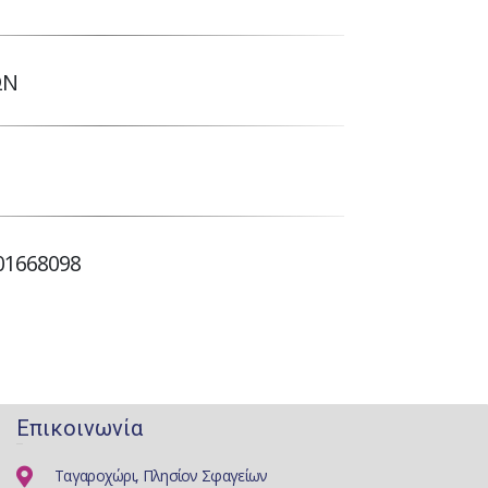
ΩΝ
01668098
Επικοινωνία
Ταγαροχώρι, Πλησίον Σφαγείων